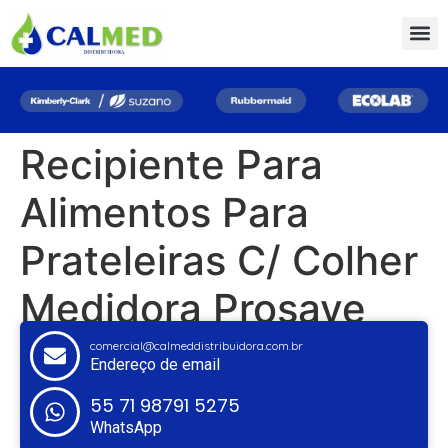
Recipiente Para
Alimentos Para
Prateleiras C/ Colher
Medidora Prosave
comercial@calmeddistribuidora.com.br
Endereço de email
55 71 98791 5275
WhatsApp