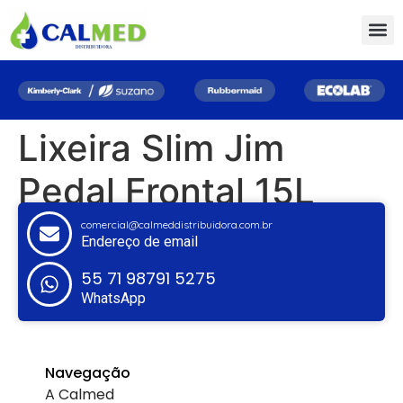
Lixeira Slim Jim
Pedal Frontal 15L
comercial@calmeddistribuidora.com.br
Endereço de email
55 71 98791 5275
WhatsApp
Navegação
A Calmed