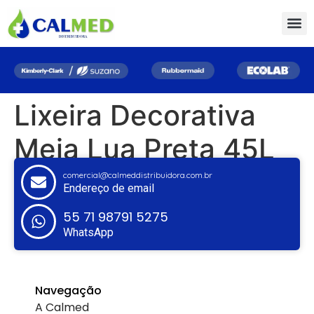
Lixeira Decorativa
Meia Lua Preta 45L
comercial@calmeddistribuidora.com.br
Endereço de email
55 71 98791 5275
WhatsApp
Navegação
A Calmed