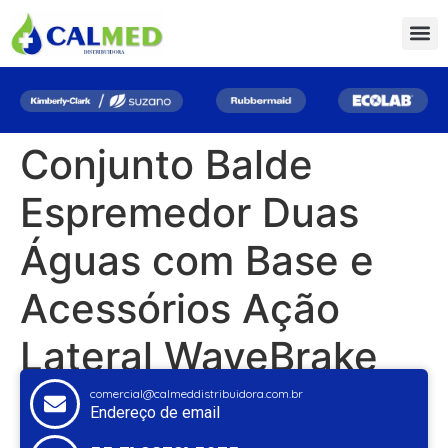
Conjunto Balde
Espremedor Duas
Águas com Base e
Acessórios Ação
Lateral WaveBrake
comercial@calmeddistribuidora.com.br
Endereço de email